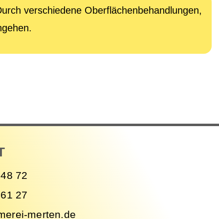
 Durch verschiedene Oberflächenbehandlungen,
ingehen.
T
 48 72
 61 27
merei-merten.de