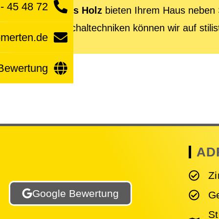
- 45 48 72
Fassaden aus Holz
bieten Ihrem Haus neben 
Hölzer und Schaltechniken können wir auf stil
-merten.de
Bewertung
AD
Z
Google Bewertung
G
St